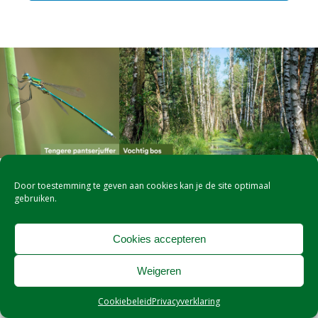
Door toestemming te geven aan cookies kan je de site optimaal
Privacyverklaring
gebruiken.
Algemene Voorwaarden
Cookies accepteren
Weigeren
Cookiebeleid
Privacyverklaring