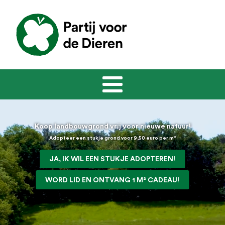
Koop landbouwgrond vrij voor nieuwe natuur!
Adopteer een stukje grond voor 9,50 euro per m²
JA, IK WIL EEN STUKJE ADOPTEREN!
WORD LID EN ONTVANG 1 M² CADEAU!