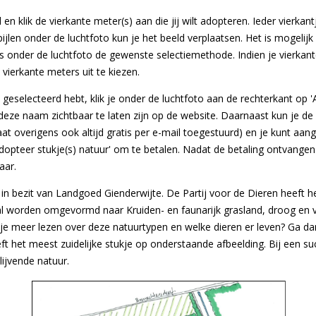
n klik de vierkante meter(s) aan die jij wilt adopteren. Ieder vierkan
ijlen onder de luchtfoto kun je het beeld verplaatsen. Het is mogelijk
es onder de luchtfoto de gewenste selectiemethode. Indien je vierkant
 vierkante meters uit te kiezen.
 geselecteerd hebt, klik je onder de luchtfoto aan de rechterkant op 
eze naam zichtbaar te laten zijn op de website. Daarnaast kun je d
icaat overigens ook altijd gratis per e-mail toegestuurd) en je kunt a
opteer stukje(s) natuur' om te betalen. Nadat de betaling ontvangen i
aar.
in bezit van Landgoed Gienderwijte. De Partij voor de Dieren heeft
al worden omgevormd naar Kruiden- en faunarijk grasland, droog en
l je meer lezen over deze natuurtypen en welke dieren er leven? Ga d
ft het meest zuidelijke stukje op onderstaande afbeelding. Bij een su
ijvende natuur.