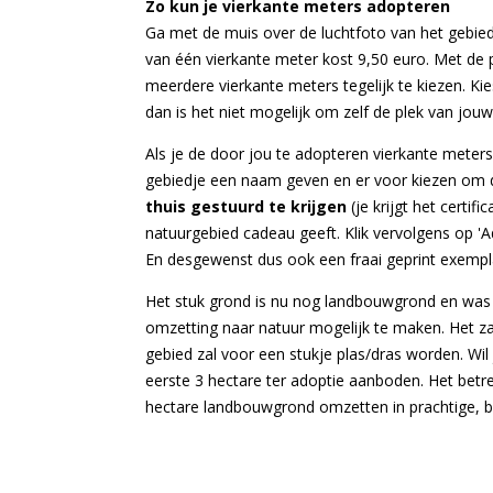
Zo kun je vierkante meters adopteren
Ga met de muis over de luchtfoto van het gebied e
van één vierkante meter kost 9,50 euro. Met de p
meerdere vierkante meters tegelijk te kiezen. Ki
dan is het niet mogelijk om zelf de plek van jouw
Als je de door jou te adopteren vierkante meters
gebiedje een naam geven en er voor kiezen om d
thuis gestuurd te krijgen
(je krijgt het certif
natuurgebied cadeau geeft. Klik vervolgens op 'Ad
En desgewenst dus ook een fraai geprint exempl
Het stuk grond is nu nog landbouwgrond en was 
omzetting naar natuur mogelijk te maken. Het z
gebied zal voor een stukje plas/dras worden. Wi
eerste 3 hectare ter adoptie aanboden. Het betre
hectare landbouwgrond omzetten in prachtige, bl