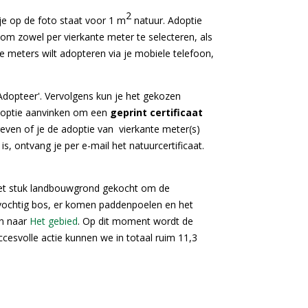
2
tje op de foto staat voor 1 m
natuur. Adoptie
 om zowel per vierkante meter te selecteren, als
e meters wilt adopteren via je mobiele telefoon,
'Adopteer'. Vervolgens kun je het gekozen
e optie aanvinken om een
geprint certificaat
angeven of je de adoptie van vierkante meter(s)
s, ontvang je per e-mail het natuurcertificaat.
 het stuk landbouwgrond gekocht om de
 vochtig bos, er komen paddenpoelen en het
an naar
Het gebied
. Op dit moment wordt de
ccesvolle actie kunnen we in totaal ruim 11,3