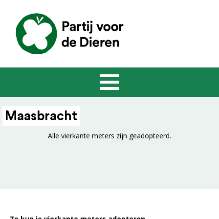
Maasbracht
Alle vierkante meters zijn geadopteerd.
Zo kun je vierkante meters adopteren