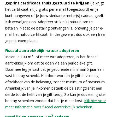
geprint certificaat thuis gestuurd te krijgen
(je krijgt
het certificaat altijd gratis per e-mail toegestuurd) en je
kunt aangeven of je jouw vierkante meter(s) cadeau geeft.
Klik vervolgens op 'Adopteer stukje(s) natuur' om te
betalen. Nadat de betaling ontvangen is, ontvang je per e-
mail het natuurcertificaat. En desgewenst dus ook een fraai
geprint exemplaar.
Fiscaal aantrekkelijk natuur adopteren
2
Indien je 100 m
of meer wilt adopteren, is het fiscaal
aantrekkelijk om dat te doen via een periodieke gift.
Daarmee leg je vast dat je gedurende minimaal 5 jaar een
vast bedrag schenkt. Hierdoor worden je giften volledig
aftrekbaar van de belasting, zonder minimum of maximum.
Afhankelijk van je inkomen betaalt de belastingdienst een
derde tot de helft van je gift terug. Zo kun je dus een groter
bedrag schenken zonder dat het je meer kost.
Klik hier voor
meer informatie over fiscaal aantrekkelijk schenken.
2
Word lid en ontvang 2 m
cadeau!